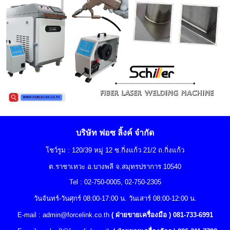
บริษัท ฟอซ ลิ้งค์ จำกัด
โชว์รูม : 120/39 หมู่ 12 ซ.กิ่งแก้ว 21/2 ถ.กิ่งแก้ว
ต.ราชาเทวะ อ.บางพลี จ.สมุทรปราการ 10540
Tel : 02-750-0005, 02-750-2305
วันจันทร์-วันศุกร์ 08:00-17:00 น. วันเสาร์ 08:00-12:00 น.
E-mail :
admin@forcelink.co.th
( ฝ่ายขายเครื่องมือ ) 081-733-6991