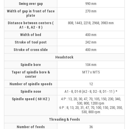
Swing over gap
990 mm
Width of gap in front of face
270 mm
plate
Distance between centers (
808, 1443, 2218, 2968, 3983 mm
A1 - 8, A2 - 8 )
Width of bed
400 mm
Stroke of tool post
242 mm
Stroke of cross slide
400 mm
Headstock
Spindle bore
104 mm
Taper of spindle bore &
MT7 x MT5
center
Number of spindle speeds
12
Spindle nose
A1 - 8, D1-8 (A2 - 8, D2 - 8, D1 - 11 ) *
Spindle speed ( 60 HZ )
4 P : 13, 20, 30, 47, 70, 105, 150, 230, 340,
530, 800, 1200 rpm
6 P : 8, 13, 20, 31, 47, 70, 100, 150, 230, 350,
530, 800 rpm
Threading & Feeds
Number of feeds
36