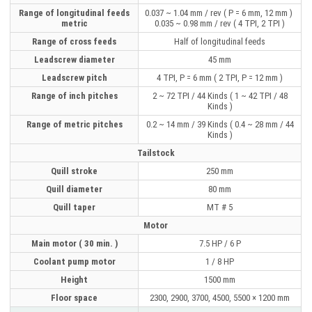
Range of longitudinal feeds
0.037 ~ 1.04 mm / rev ( P = 6 mm, 12 mm )
metric
0.035 ~ 0.98 mm / rev ( 4 TPI, 2 TPI )
Range of cross feeds
Half of longitudinal feeds
Leadscrew diameter
45 mm
Leadscrew pitch
4 TPI, P = 6 mm ( 2 TPI, P = 12 mm )
Range of inch pitches
2 ~ 72 TPI / 44 Kinds ( 1 ~ 42 TPI / 48
Kinds )
Range of metric pitches
0.2 ~ 14 mm / 39 Kinds ( 0.4 ~ 28 mm / 44
Kinds )
Tailstock
Quill stroke
250 mm
Quill diameter
80 mm
Quill taper
MT # 5
Motor
Main motor ( 30 min. )
7.5 HP / 6 P
Coolant pump motor
1 / 8 HP
Height
1500 mm
Floor space
2300, 2900, 3700, 4500, 5500 × 1200 mm