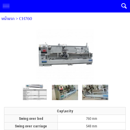
หน้าแรก
>
CH760
Cap\acity
Swing over bed
760 mm
Swing over carriage
548 mm